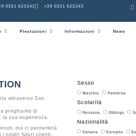
39 0331 623243
+39 0331 623243
o
Prestazioni
Informazioni
News
e
TION
Sesso
Maschio
Femmina
ita attraverso San
Scolarità
 la preghiamo di
Nessuna
Obbligo
S
 la sua esperienza.
Nazionalità
minuti, ma ci permetterà
Italiana
Europea
Ex
i nostri futuri clienti.