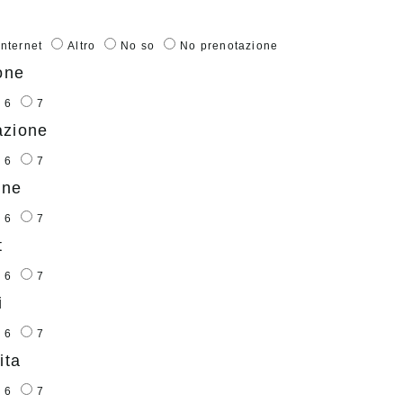
Internet
Altro
No so
No prenotazione
one
6
7
azione
6
7
one
6
7
t
6
7
i
6
7
ita
6
7