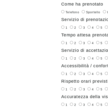
Come ha prenotato
Telefono
Sportello
Servizio di prenotazi
1
2
3
4
5
Tempo attesa prenot
1
2
3
4
5
Servizio di accettazi
1
2
3
4
5
Accessibilità / confor
1
2
3
4
5
Rispetto orari previst
1
2
3
4
5
Accuratezza della vis
1
2
3
4
5