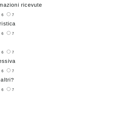
mazioni ricevute
6
7
istica
6
7
6
7
essiva
6
7
altri?
6
7