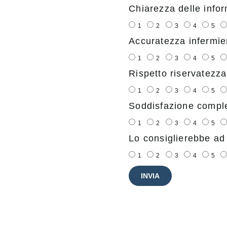
Chiarezza delle infor
1
2
3
4
5
Accuratezza infermier
1
2
3
4
5
Rispetto riservatezza
1
2
3
4
5
Soddisfazione compl
1
2
3
4
5
Lo consiglierebbe ad 
1
2
3
4
5
INVIA