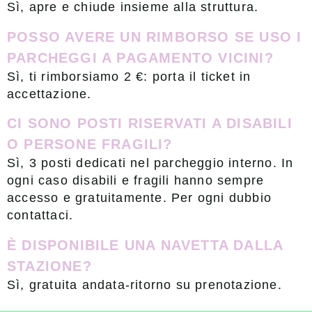
Sì, apre e chiude insieme alla struttura.
POSSO AVERE UN RIMBORSO SE USO I
PARCHEGGI A PAGAMENTO VICINI?
Sì, ti rimborsiamo 2 €: porta il ticket in
accettazione.
CI SONO POSTI RISERVATI A DISABILI
O PERSONE FRAGILI?
Sì, 3 posti dedicati nel parcheggio interno. In
ogni caso disabili e fragili hanno sempre
accesso e gratuitamente. Per ogni dubbio
contattaci.
È DISPONIBILE UNA NAVETTA DALLA
STAZIONE?
Sì, gratuita andata-ritorno su prenotazione.