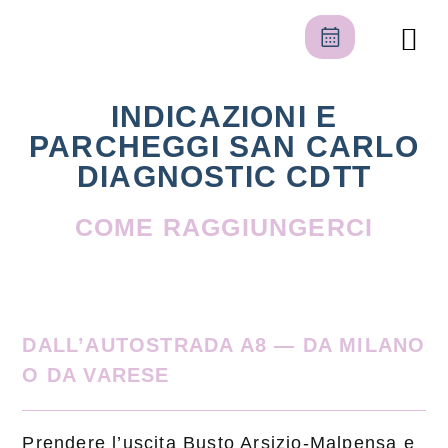
Il nostro centro
Area pers
INDICAZIONI E
PARCHEGGI SAN CARLO
DIAGNOSTIC CDTT
COME RAGGIUNGERCI
DALL’AUTOSTRADA A8 — DA MILANO
O DA VARESE
Prendere l’uscita Busto Arsizio-Malpensa e