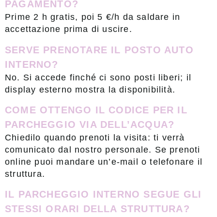
PAGAMENTO?
Prime 2 h gratis, poi 5 €/h da saldare in
accettazione prima di uscire.
SERVE PRENOTARE IL POSTO AUTO
INTERNO?
No. Si accede finché ci sono posti liberi; il
display esterno mostra la disponibilità.
COME OTTENGO IL CODICE PER IL
PARCHEGGIO VIA DELL’ACQUA?
Chiedilo quando prenoti la visita: ti verrà
comunicato dal nostro personale. Se prenoti
online puoi mandare un’e-mail o telefonare il
struttura.
IL PARCHEGGIO INTERNO SEGUE GLI
STESSI ORARI DELLA STRUTTURA?