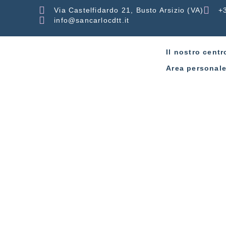
Via Castelfidardo 21, Busto Arsizio (VA)
+
info@sancarlocdtt.it
Il nostro centr
Area personal