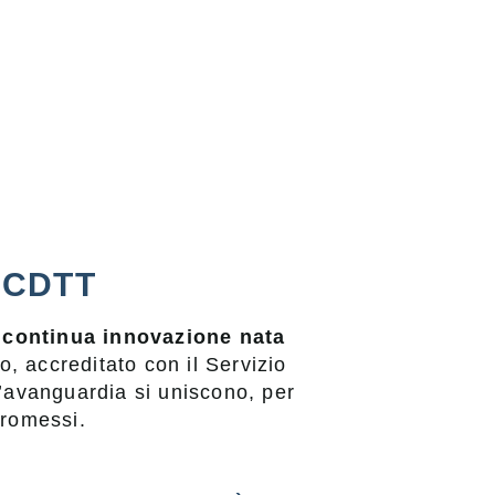
c CDTT
i continua innovazione nata
to, accreditato con il Servizio
ll’avanguardia si uniscono, per
promessi.