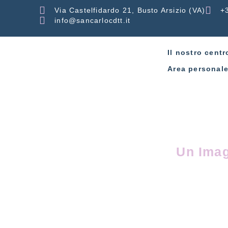
Via Castelfidardo 21, Busto Arsizio (VA)
+
info@sancarlocdtt.it
Il nostro centr
Area personal
Un Imag