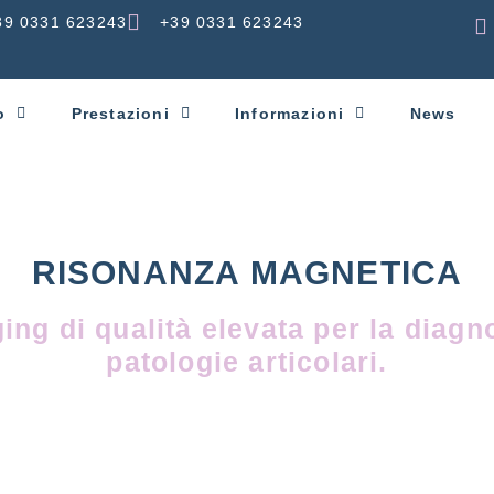
39 0331 623243
+39 0331 623243
o
Prestazioni
Informazioni
News
e
RISONANZA MAGNETICA
ing di qualità elevata per la diagno
patologie articolari.