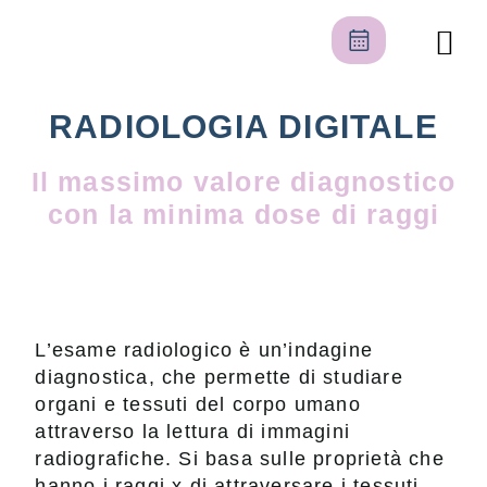
Il nostro centro
Area pers
RADIOLOGIA DIGITALE
Il massimo valore diagnostico
con la minima dose di raggi
L’esame radiologico è un’indagine
diagnostica, che permette di studiare
organi e tessuti del corpo umano
attraverso la lettura di immagini
radiografiche. Si basa sulle proprietà che
hanno i raggi x di attraversare i tessuti