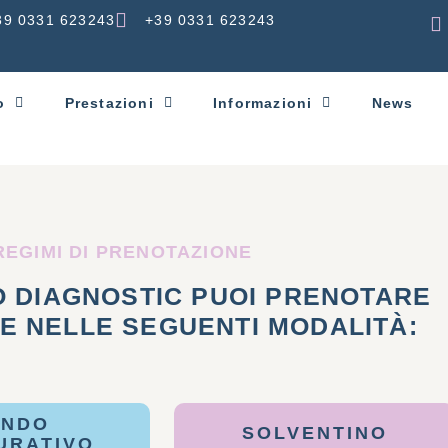
39 0331 623243
+39 0331 623243
o
Prestazioni
Informazioni
News
e
REGIMI DI PRENOTAZIONE
O DIAGNOSTIC PUOI PRENOTARE
TE NELLE SEGUENTI MODALITÀ:
ONDO
SOLVENTINO
URATIVO