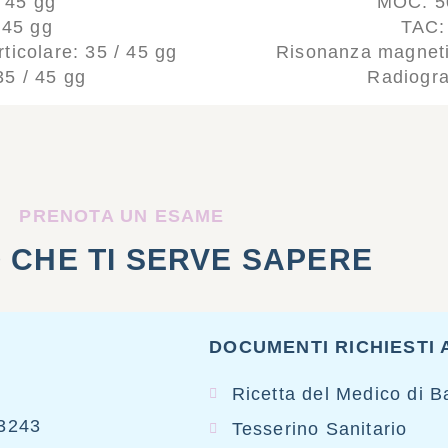
 45 gg
MOC: 50
 45 gg
TAC:
icolare: 35 / 45 gg
Risonanza magnetic
35 / 45 gg
Radiogra
PRENOTA UN ESAME
 CHE TI SERVE SAPERE
DOCUMENTI RICHIESTI
Ricetta del Medico di B
23243
Tesserino Sanitario