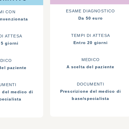
ESAME DIAGNOSTICO
MI CON
Da 50 euro
onvenzionata
TEMPI DI ATTESA
DI ATTESA
Entro 20 giorni
 5 giorni
MEDICO
DICO
A scelta del paziente
del paziente
DOCUMENTI
UMENTI
Prescrizione del medico di
e del medico di
base/specialista
pecialista