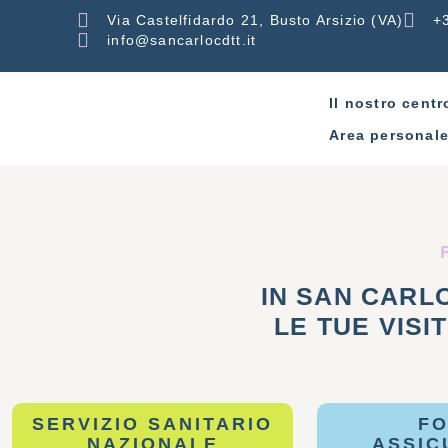
Via Castelfidardo 21, Busto Arsizio (VA)
+
info@sancarlocdtt.it
Il nostro centr
Area personal
IN SAN CARL
LE TUE VISI
SERVIZIO SANITARIO
F
NAZIONALE
ASSIC