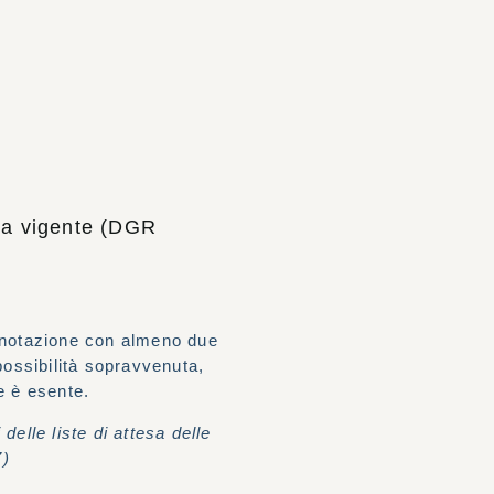
iva vigente (DGR
renotazione con almeno due
mpossibilità sopravvenuta,
e è esente.
delle liste di attesa delle
7)