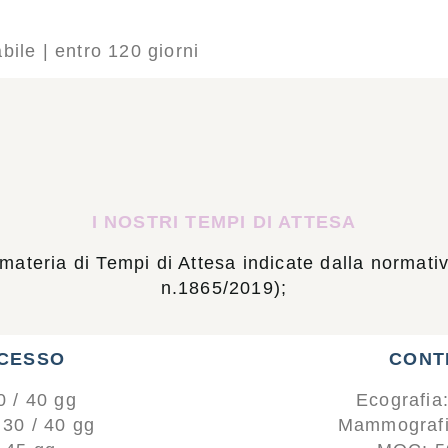
ile | entro 120 giorni
I NOSTRI TEMPI DI ATTESA
 materia di Tempi di Attesa indicate dalla normat
n.1865/2019);
CCESSO
CONT
0 / 40 gg
Ecografia:
30 / 40 gg
Mammografia