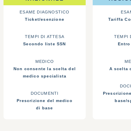
ESAME DIAGNOSTICO
ESA
Ticket/esenzione
Tariffa C
TEMPI DI ATTESA
TEMPI 
Secondo liste SSN
Entro
MEDICO
ME
Non consente la scelta del
A scelta 
medico specialista
DOC
DOCUMENTI
Prescrizion
Prescrizione del medico
base/s
di base