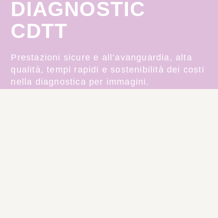
DIAGNOSTIC
CDTT​
Prestazioni sicure e all’avanguardia, alta
qualità, tempi rapidi e sostenibilità dei costi
nella diagnostica per immagini.
CONTATTI
Via Castelfidardo 21
Busto Arsizio (VA)
+39 0331 623243
info@sancarlocdtt.it